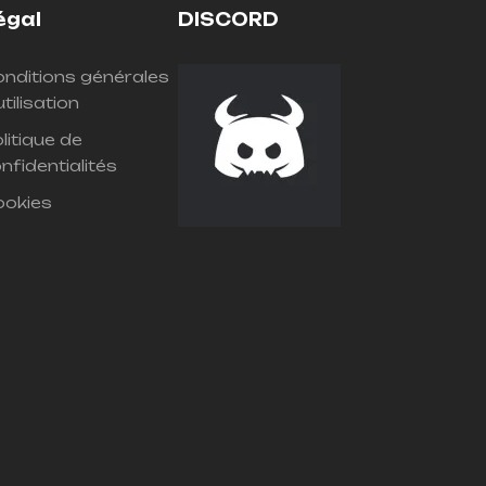
égal
DISCORD
nditions générales
utilisation
litique de
nfidentialités
ookies