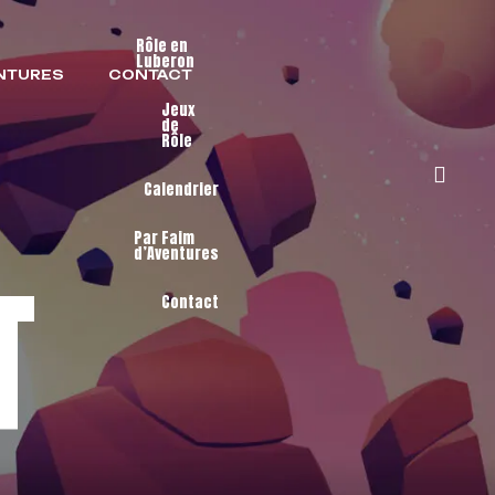
Rôle en
Luberon
ENTURES
CONTACT
Jeux
de
Rôle
Calendrier
Par Faim
d’Aventures
T
Contact