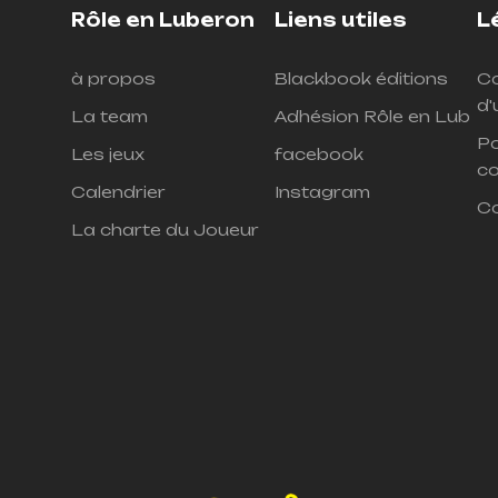
Rôle en Luberon
Liens utiles
L
à propos
Blackbook éditions
Co
d'
La team
Adhésion Rôle en Lub
Po
Les jeux
facebook
co
Calendrier
Instagram
C
La charte du Joueur