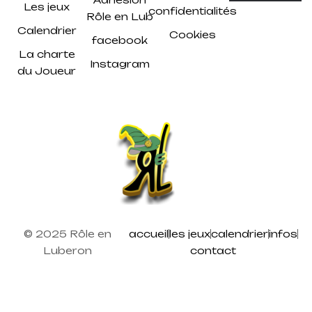
Les jeux
confidentialités
Rôle en Lub
Calendrier
Cookies
facebook
La charte
Instagram
du Joueur
© 2025 Rôle en
accueil
les jeux
calendrier
infos
Luberon
contact