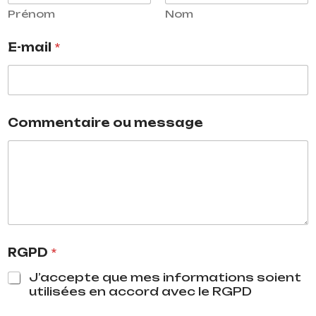
m
Prénom
Nom
a
i
E-mail
*
l
R
G
P
D
Commentaire ou message
RGPD
*
J’accepte que mes informations soient
utilisées en accord avec le RGPD