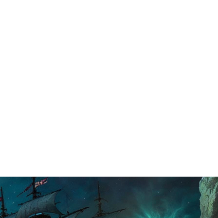
Rôle en
Luberon
ENTURES
CONTACT
Jeux
de
Rôle
Calendrier
Par Faim
d’Aventures
Contact