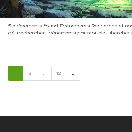
5 évènements found. Évènements Recherche et nav
clé. Rechercher Évènements par mot-clé. Chercher 
Aujourd’hui À venir À venir Sélectionnez une date.
18:30 – 23:30 Lieu privé lun 10 D&D init août […]
1
2
…
12