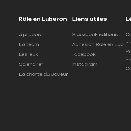
Rôle en Luberon
Liens utiles
L
à propos
Blackbook éditions
Co
d'
La team
Adhésion Rôle en Lub
Po
Les jeux
facebook
co
Calendrier
Instagram
C
La charte du Joueur