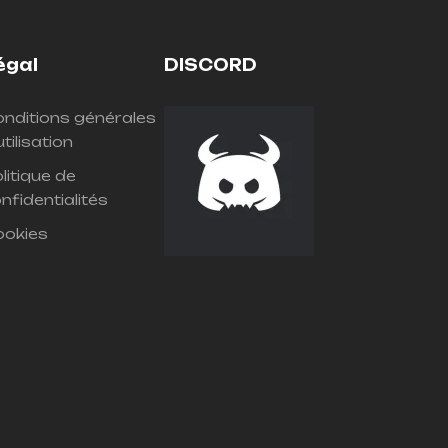
égal
DISCORD
nditions générales
utilisation
litique de
nfidentialités
ookies