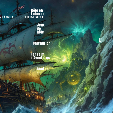
Rôle en
Luberon
ENTURES
CONTACT
Jeux
de
Rôle
Calendrier
Par Faim
d’Aventures
Contact