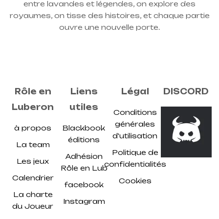
entre lavandes et légendes, on explore des
royaumes, on tisse des histoires, et chaque partie
ouvre une nouvelle porte.
Rôle en
Liens
Légal
DISCORD
Luberon
utiles
Conditions
générales
à propos
Blackbook
d'utilisation
éditions
La team
Politique de
Adhésion
Les jeux
confidentialités
Rôle en Lub
Calendrier
Cookies
facebook
La charte
Instagram
du Joueur