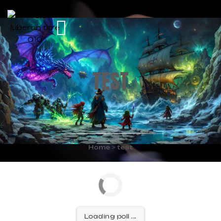
TEST
Home
>
test
Loading poll ...