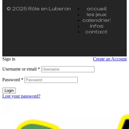
© 2025 Rôle en Luberon
accueil
les jeux
calendrier
infos
contact
Sign in
Create an Account
Username or email
*
Password
*
Login
Lost your password?