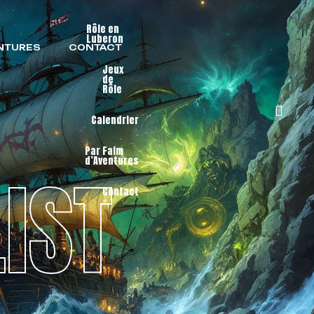
Rôle en
Luberon
ENTURES
CONTACT
Jeux
de
Rôle
Calendrier
Par Faim
d’Aventures
IST
Contact