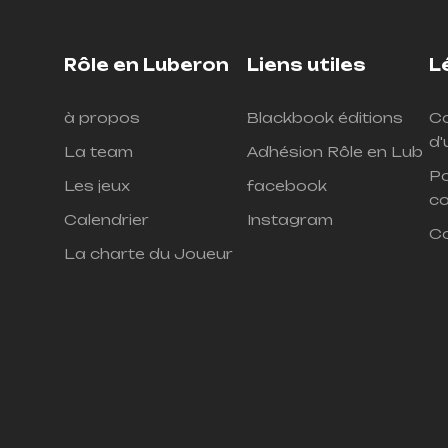
Rôle en Luberon
Liens utiles
L
à propos
Blackbook éditions
Co
d'
La team
Adhésion Rôle en Lub
Po
Les jeux
facebook
co
Calendrier
Instagram
C
La charte du Joueur