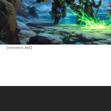
[woosw_list]