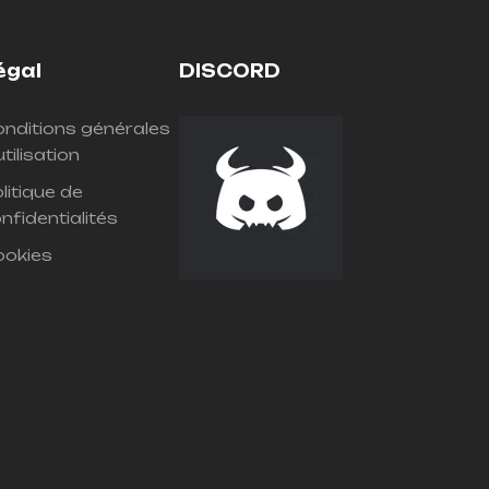
égal
DISCORD
nditions générales
utilisation
litique de
nfidentialités
ookies