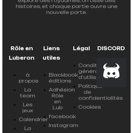
explore des royaumes, on tisse des
histoires, et chaque partie ouvre une
nouvelle porte.
Rôle en
Liens
Légal
DISCORD
Luberon
utiles
Conditions
générales
à
Blackbook
d'utilisation
propos
éditions
Politique
La
Adhésion
de
team
Rôle
confidentialités
en
Les
Cookies
Lub
jeux
facebook
Calendrier
Instagram
La