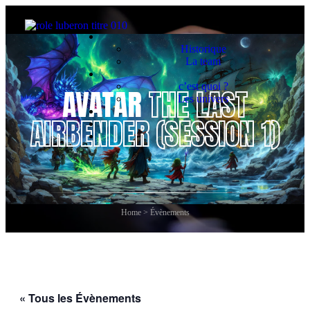
Historique
La team
c’est quoi ?
AVATAR
THE LAST
Les univers
AIRBENDER (SESSION 1)
Home
>
Évènements
« Tous les Évènements