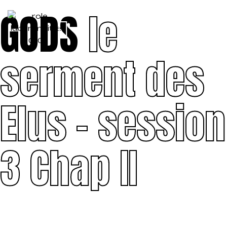
GODS
le
serment des
Elus – session
3 Chap II