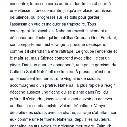
concentre, force son corps au-delà des limites et court à
une vitesse impressionnante, jusqu’à se placer au niveau
de Silence, qui progresse sur les toits pour garder
l’assassin en vue et indiquer sa trajectoire. Tous
convergent, implacables. Nahema réussit finalement à
décocher une flèche qui immobilise Corbeau Gris. Pourtant,
son comportement est étrange… presque désespéré,
comme s’il cherchait à être rattrapé. Le groupe l’encercle et
le maîtrise, mais Silence comprend avec effroi : c’est un
piège. Dans un quartier abandonné, une petite garnison du
Culte du Soleil Noir était dissimulée. À présent, c’est eux
qui encerclent les héros : une vingtaine de soldats,
accompagnés d’un prêtre. Nahema, la plus rapide à réagir,
décoche aussitôt une flèche qui se plante dans l’œil du
prêtre. Il s’effondre, inconscient, avant d’avoir pu achever
un rituel. Le combat éclate, violent, frénétique. Vahya
décapite des soldats avec sa chaîne, sa rage s’abattant sur
eux comme une tempête. Nahema, depuis les hauteurs,
enchaîne les tirs avec une précision meurtrière. Zalmurhu