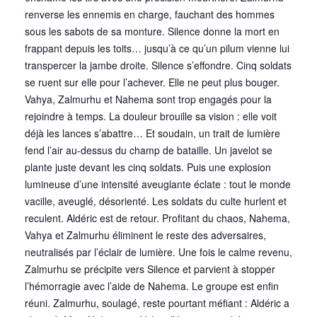
renverse les ennemis en charge, fauchant des hommes
sous les sabots de sa monture. Silence donne la mort en
frappant depuis les toits… jusqu’à ce qu’un pilum vienne lui
transpercer la jambe droite. Silence s’effondre. Cinq soldats
se ruent sur elle pour l’achever. Elle ne peut plus bouger.
Vahya, Zalmurhu et Nahema sont trop engagés pour la
rejoindre à temps. La douleur brouille sa vision : elle voit
déjà les lances s’abattre… Et soudain, un trait de lumière
fend l’air au-dessus du champ de bataille. Un javelot se
plante juste devant les cinq soldats. Puis une explosion
lumineuse d’une intensité aveuglante éclate : tout le monde
vacille, aveuglé, désorienté. Les soldats du culte hurlent et
reculent. Aldéric est de retour. Profitant du chaos, Nahema,
Vahya et Zalmurhu éliminent le reste des adversaires,
neutralisés par l’éclair de lumière. Une fois le calme revenu,
Zalmurhu se précipite vers Silence et parvient à stopper
l’hémorragie avec l’aide de Nahema. Le groupe est enfin
réuni. Zalmurhu, soulagé, reste pourtant méfiant : Aldéric a