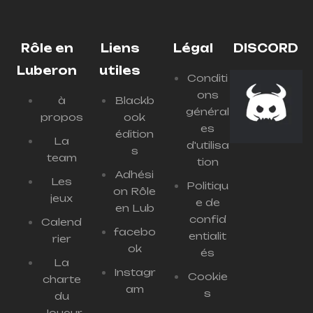
Rôle en
Liens
Légal
DISCORD
Luberon
utiles
Conditi
ons
à
Blackb
général
propos
ook
es
édition
La
d'utilisa
s
team
tion
Adhési
Les
Politiqu
on Rôle
jeux
e de
en Lub
confid
Calend
facebo
entialit
rier
ok
és
La
Instagr
Cookie
charte
am
s
du
Joueur