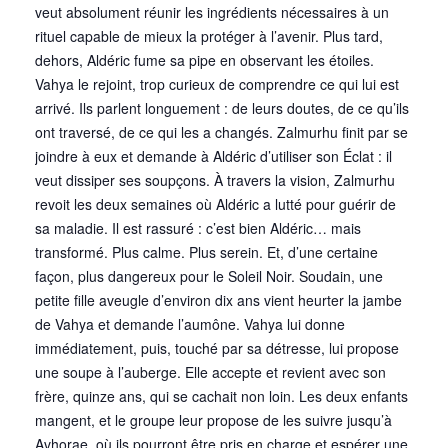
veut absolument réunir les ingrédients nécessaires à un
rituel capable de mieux la protéger à l’avenir. Plus tard,
dehors, Aldéric fume sa pipe en observant les étoiles.
Vahya le rejoint, trop curieux de comprendre ce qui lui est
arrivé. Ils parlent longuement : de leurs doutes, de ce qu’ils
ont traversé, de ce qui les a changés. Zalmurhu finit par se
joindre à eux et demande à Aldéric d’utiliser son Éclat : il
veut dissiper ses soupçons. À travers la vision, Zalmurhu
revoit les deux semaines où Aldéric a lutté pour guérir de
sa maladie. Il est rassuré : c’est bien Aldéric… mais
transformé. Plus calme. Plus serein. Et, d’une certaine
façon, plus dangereux pour le Soleil Noir. Soudain, une
petite fille aveugle d’environ dix ans vient heurter la jambe
de Vahya et demande l’aumône. Vahya lui donne
immédiatement, puis, touché par sa détresse, lui propose
une soupe à l’auberge. Elle accepte et revient avec son
frère, quinze ans, qui se cachait non loin. Les deux enfants
mangent, et le groupe leur propose de les suivre jusqu’à
Avhorae, où ils pourront être pris en charge et espérer une