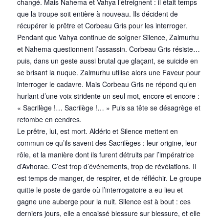
changé. Mais Nahema et Vahya l’étreignent : il était temps
que la troupe soit entière à nouveau. Ils décident de
récupérer le prêtre et Corbeau Gris pour les interroger.
Pendant que Vahya continue de soigner Silence, Zalmurhu
et Nahema questionnent l’assassin. Corbeau Gris résiste…
puis, dans un geste aussi brutal que glaçant, se suicide en
se brisant la nuque. Zalmurhu utilise alors une Faveur pour
interroger le cadavre. Mais Corbeau Gris ne répond qu’en
hurlant d’une voix stridente un seul mot, encore et encore :
« Sacrilège !… Sacrilège !… » Puis sa tête se désagrège et
retombe en cendres.
Le prêtre, lui, est mort. Aldéric et Silence mettent en
commun ce qu’ils savent des Sacrilèges : leur origine, leur
rôle, et la manière dont ils furent détruits par l’impératrice
d’Avhorae. C’est trop d’événements, trop de révélations. Il
est temps de manger, de respirer, et de réfléchir. Le groupe
quitte le poste de garde où l’interrogatoire a eu lieu et
gagne une auberge pour la nuit. Silence est à bout : ces
derniers jours, elle a encaissé blessure sur blessure, et elle