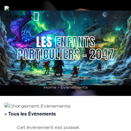
LES
ENFANTS
PARTICULIERS – 2047
Home
>
Évènements
« Tous les Évènements
Cet évènement est passé.