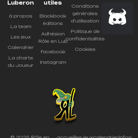
Luberon
utiles
Conditions
générales
à propos
Blackbook
d'utilisation
éditions
La team
Politique de
Adhésion
Les jeux
confidentialités
Rôle en Lub
Calendrier
Cookies
facebook
La charte
Instagram
du Joueur
© 2025 Rôle en
accueil
les jeux
calendrier
infos