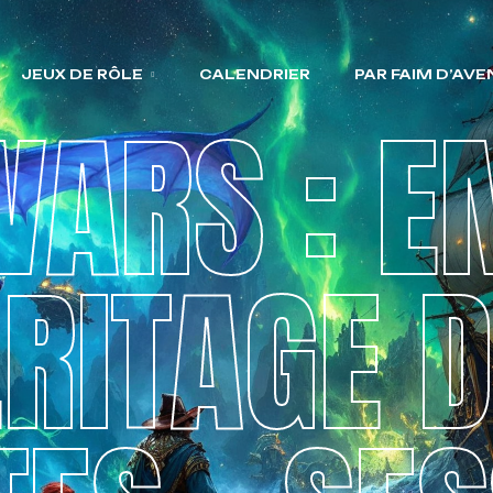
JEUX DE RÔLE
CALENDRIER
PAR FAIM D’AV
ARS : E
RITAGE 