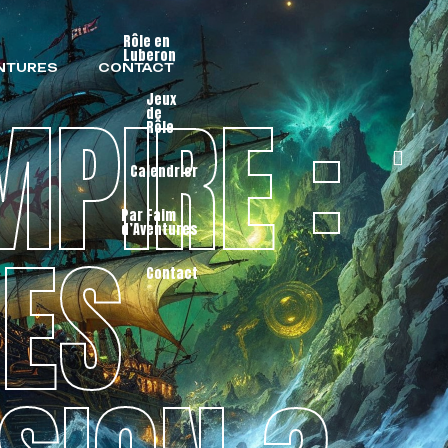
Rôle en
Luberon
ENTURES
CONTACT
MPIRE :
Jeux
de
Rôle
Calendrier
Par Faim
d’Aventures
DES
Contact