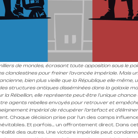
iers de mondes, écrasant toute opposition sous le poids
ons clandestines pour freiner l’avancée impériale. Mais
ion ancienne, bien plus vieille que la République elle-même
des structures antiques disséminées dans la galaxie man
r la Rébellion, elle représente peut-être l’unique chance
atre agents rebelles envoyés pour retrouver et empêche
seignement impérial de récupérer l’artefact et d’éliminer
t. Chaque décision prise par l’un des camps influencer
névitables. Et parfois… un affrontement direct. Dans c
éalité des autres. Une victoire impériale peut condamne