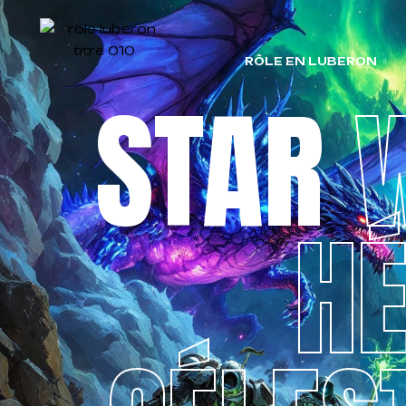
RÔLE EN LUBERON
STAR
W
HÉ