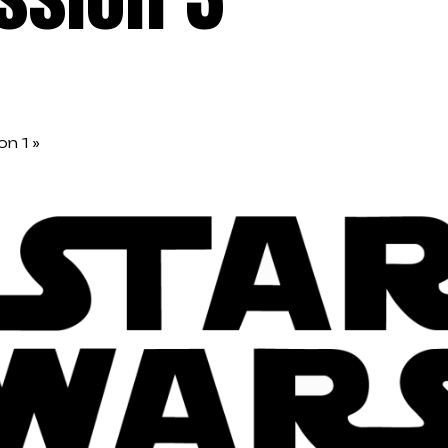
on 1
»