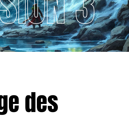
SION 3
age des