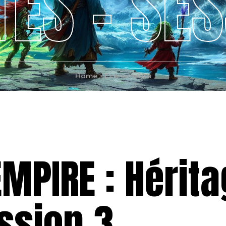
TES – SES
Home
>
Évènements
EMPIRE : Hérit
ssion 3