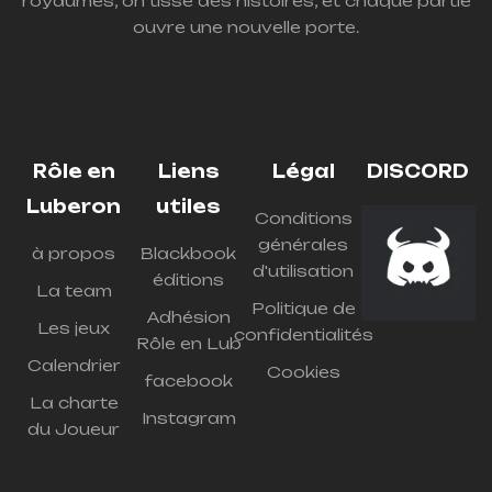
royaumes, on tisse des histoires, et chaque partie
ouvre une nouvelle porte.
Rôle en
Liens
Légal
DISCORD
Luberon
utiles
Conditions
générales
à propos
Blackbook
d'utilisation
éditions
La team
Politique de
Adhésion
Les jeux
confidentialités
Rôle en Lub
Calendrier
Cookies
facebook
La charte
Instagram
du Joueur