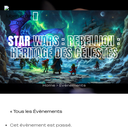
STAR
WARS : REBELLION :
HÉRITAGE DES CÉLESTES
Home
>
Évènements
« Tous les Évènements
Cet évènement est passé.