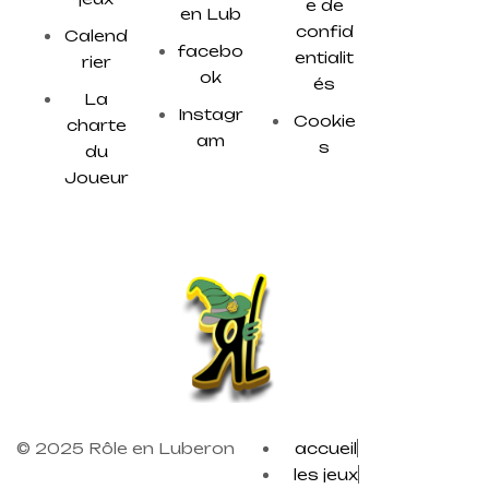
e de
en Lub
confid
Calend
facebo
entialit
rier
ok
és
La
Instagr
Cookie
charte
am
s
du
Joueur
© 2025 Rôle en Luberon
accueil
les jeux