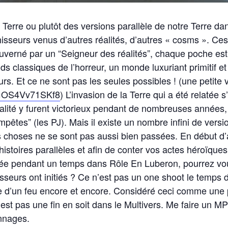
 Terre ou plutôt des versions parallèle de notre Terre dan
isseurs venus d’autres réalités, d’autres « cosms ». Ces
verné par un “Seigneur des réalités”, chaque poche est le 
ands classiques de l’horreur, un monde luxuriant primiti
urs. Et ce ne sont pas les seules possibles ! (une petite 
v=OS4Vv71SKf8
) L’invasion de la Terre qui a été relatée
ité y furent victorieux pendant de nombreuses années, ma
pêtes” (les PJ). Mais il existe un nombre infini de versio
s choses ne se sont pas aussi bien passées. En début d
toires parallèles et afin de conter vos actes héroïques 
evée pendant un temps dans Rôle En Luberon, pourrez vo
seurs ont initiés ? Ce n’est pas un one shoot le temps d
re d’un feu encore et encore. Considéré ceci comme un
’est pas une fin en soit dans le Multivers. Me faire un MP
nnages.