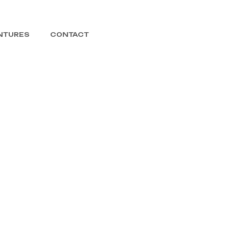
Rôle en
Luberon
ENTURES
CONTACT
Jeux
de
Rôle
Calendrier
Par Faim
d’Aventures
Contact