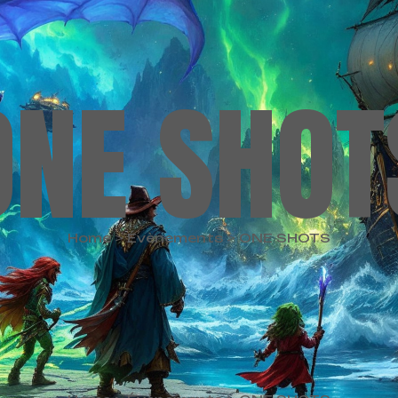
ONE
SHOT
Home
>
Évènements
>
ONE SHOTS