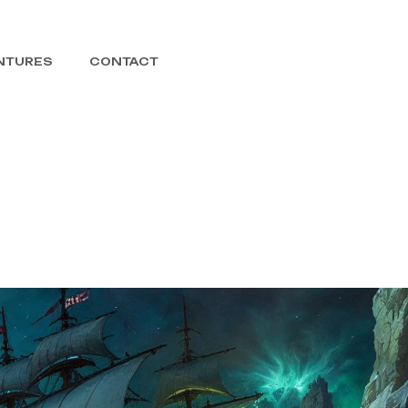
Rôle en
Luberon
ENTURES
CONTACT
Jeux
de
Rôle
Calendrier
Par Faim
d’Aventures
Contact