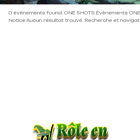
0 évènements found. ONE SHOTS Évènements ONE 
Notice Aucun résultat trouvé. Recherche et naviga
Rechercher Évènements par mot-clé. Chercher Navi
Aujourd’hui À venir À venir Sélectionnez une date.
suivants S’abonner au calendrier […]